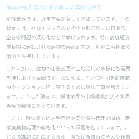
解体の需要増加と業界動向の真因を探る
利益の秘密と解体工事における実務ポイント
解体業界では、近年需要が著しく増加しています。その
解体業が高収益となる仕組みを徹底解説
背景には、社会インフラの老朽化や都市部での再開発、
解体工事の利益構造と市場規模の関係性
空き家問題の深刻化などが挙げられます。特に高度経済
現場で解体利益を最大化する実務ノウハウ
成長期に建設された建物の寿命到来が、解体工事件数の
解体業界ランキングと収益力の相関を探る
増加を後押ししています。
解体工事における重要な利益ポイント解説
これに加え、建物の用途変更や土地活用の多様化も需要
需要拡大を支える解体業の現場課題とは
を押し上げる要因です。たとえば、古い住宅地を商業施
解体業が抱える現場課題とその克服策
設やマンションに建て替えるための解体工事が増えてい
解体工事現場の安全衛生問題の実態分析
ます。こうした動きは、解体業界の市場規模拡大や業界
解体ニーズ増加による課題と対応ポイント
再編の契機となっています。
解体業界の問題点と将来への対策を考察
一方で、解体業界は人手不足や安全衛生管理の問題、産
解体工事現場で直面する人手不足の現状
業廃棄物処理の厳格化といった課題も抱えています。こ
れらの課題に対応するため、各社は新技術の導入や作業
安全衛生が左右する解体工事の信頼性