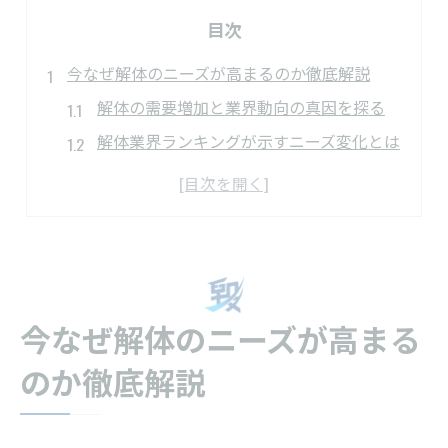
目次
今なぜ解体のニーズが高まるのか徹底解説
解体の需要増加と業界動向の真因を探る
解体業界ランキングが示すニーズ変化とは
解体工事件数推移と社会背景のつながり
解体業の市場規模拡大が意味する将来性
解体業が儲かる理由と収益性の秘密に迫る
解体業界の市場規模と将来性を読み解く
解体業界の市場規模拡大がもたらす影響
今なぜ解体のニーズが高まる
解体業界ランキングと未来予測の関係性
のか徹底解説
解体工事市場動向から見る将来性の本質
解体業が注目される理由と成長分野の分析
解体工事件数推移から読み解く業界の流れ