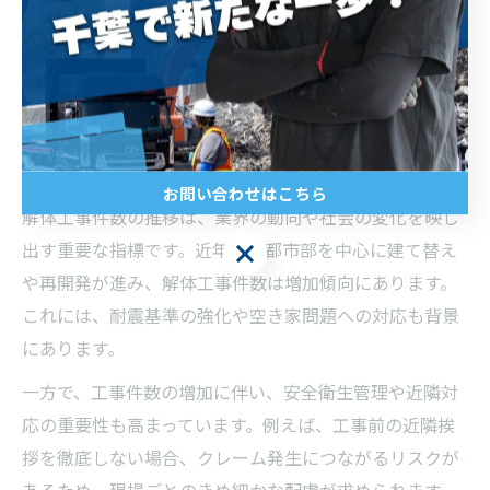
目されています。未経験者でも安心して働けるよう、丁
寧な教育や資格取得支援制度を導入する企業が増えてお
り、これが新たな人材確保や業界全体の活性化に寄与し
ています。
解体工事件数推移から読み解く業界の流れ
お問い合わせはこちら
解体工事件数の推移は、業界の動向や社会の変化を映し
お問い合わせはこちら
出す重要な指標です。近年は、都市部を中心に建て替え
や再開発が進み、解体工事件数は増加傾向にあります。
これには、耐震基準の強化や空き家問題への対応も背景
にあります。
一方で、工事件数の増加に伴い、安全衛生管理や近隣対
応の重要性も高まっています。例えば、工事前の近隣挨
拶を徹底しない場合、クレーム発生につながるリスクが
あるため、現場ごとのきめ細かな配慮が求められます。