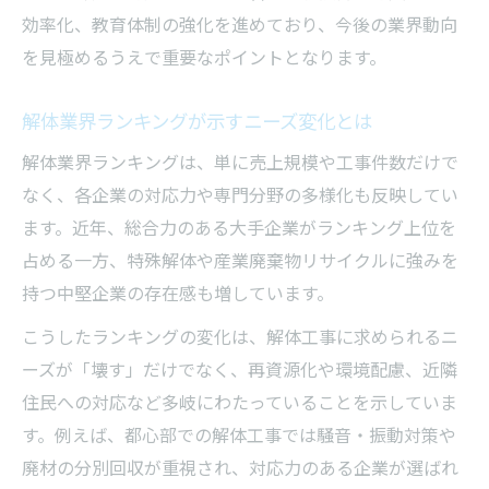
効率化、教育体制の強化を進めており、今後の業界動向
解体工事の安全衛生管理と信頼構築の鍵
を見極めるうえで重要なポイントとなります。
解体現場で重要視される安全対策の実践
解体業界の信頼性を高める衛生管理とは
解体業界ランキングが示すニーズ変化とは
解体工事での近隣対応とクレーム防止策
解体業界ランキングは、単に売上規模や工事件数だけで
解体業安全衛生管理の問題点と改善事例
なく、各企業の対応力や専門分野の多様化も反映してい
人手不足と変化する解体業界動向の本質
ます。近年、総合力のある大手企業がランキング上位を
解体業界の人手不足と雇用環境の変化分析
占める一方、特殊解体や産業廃棄物リサイクルに強みを
解体業の将来性と人材確保の最新動向
持つ中堅企業の存在感も増しています。
解体業界動向が示す今後の課題と成長要因
こうしたランキングの変化は、解体工事に求められるニ
解体工事市場動向から人手不足の実態解明
ーズが「壊す」だけでなく、再資源化や環境配慮、近隣
解体業に向いている人の特徴と活躍の場
住民への対応など多岐にわたっていることを示していま
す。例えば、都心部での解体工事では騒音・振動対策や
廃材の分別回収が重視され、対応力のある企業が選ばれ