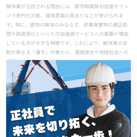
解体業が注目される理由には、都市再開発の加速やイン
フラ老朽化対策、環境意識の高まりなどが挙げられま
す。特に、建物の解体のみならず、産業廃棄物の適正処
理や再資源化といった付加価値サービスへの需要が増加
している点が大きな特徴です。これにより、解体業の役
割が単なる「壊す」作業から、環境保全や地域社会への
貢献まで広がっています。
成長分野としては、廃棄物リサイクル技術の高度化や、
アスベスト除去などの特殊工事、安全衛生管理の徹底が
挙げられます。例えば、廃材を再利用するための分別技
術や、作業現場での粉じん・騒音対策など、社会的ニー
ズに応える技術開発が進んでいます。こうした分野での
専門性や実績は、企業の競争力強化につながります。
また、業界のイメージ変革や働きやすい環境づくりも注