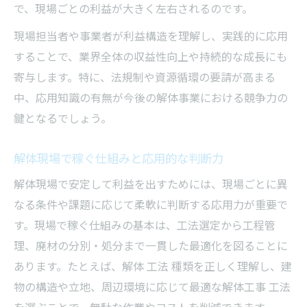
で、現場ごとの利益が大きく左右されるのです。
整地まで見据えた解体工程の実情
現場担当者や事業者が利益構造を理解し、実践的に応用
解体後の整地レベルが事業に与える影響
することで、業界全体の収益性向上や持続的な成長にも
整地費用と解体工程の効率化ポイント
寄与します。特に、法規制や資源循環の要請が高まる
解体工事と整地の工程管理ノウハウ
中、応用知識の有無が今後の解体事業における競争力の
応用知識で最適化する整地までの流れ
鍵となるでしょう。
整地後の土地活用を見据えた解体計画
事業目線の応用力が解体を変える
解体現場で稼ぐ仕組みと応用的な判断力
解体を成功に導く事業的な応用視点とは
解体現場で安定して利益を出すためには、現場ごとに異
応用知識で変わる解体事業の成長戦略
なる条件や課題に応じて柔軟に判断する応用力が重要で
す。現場で稼ぐ仕組みの基本は、工法選定から工程管
現場経験を活かす解体の付加価値向上法
理、廃材の分別・処分まで一貫した最適化を図ることに
利益最大化に必要な解体応用力を考える
あります。たとえば、解体 工法 種類を正しく理解し、建
解体の専門用語や言い換えの実践活用法
物の構造や立地、周辺環境に応じて最適な解体工事 工法
を選ぶことで、無駄な作業やコストを削減できます。