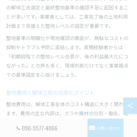
の解体工法選定と最終整地基準の確認不足に起因するこ
とが多いです。事業者としては、工事完了後の土地利用
計画まで見据えた整地レベルの設定が重要です。
整地基準の明確化や現地確認の徹底が、無駄なコストの
抑制やトラブル予防に直結します。実務経験者からは
「初期段階での整地レベル合意が、後の利益最大化につ
ながった」との声も多く、現場判断だけでなく事業視点
での基準設定を心掛けましょう。
整地費用と解体工程の効率化ポイント
整地費用は、解体工事全体のコスト構造に大きく関わり
ます。費用の主な内訳は、ガラや廃材の分別・撤去、地
面の均し作業、地中障害物の処理などです。特に、解体
090-5577-4866
お問い合わせ
工法の選定によって発生する廃材量や処分方法が変わる