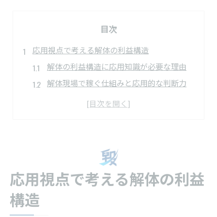
目次
応用視点で考える解体の利益構造
解体の利益構造に応用知識が必要な理由
解体現場で稼ぐ仕組みと応用的な判断力
解体の利益率を左右する工法選定の基礎
実務で差が出る解体費用と経費管理法
下請け構造と解体事業の収益ポイント
現場経験が活きる工法選定の極意
解体工法の種類と選定時の判断軸を学ぶ
応用視点で考える解体の利益
現場経験を活かした解体工法の応用法
構造
解体工事で重視される工法と安全対策
転倒工法や三角倒しなど工法の実践知識