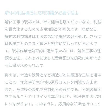
構造別に見る解体工法の選び方と注意点
解体の利益構造に応用知識が必要な理由
費用比較から見抜く解体の適正価格
解体工事の現場では、単に建物を壊すだけでなく、利益
解体費用の内訳と適正価格の見極め方
を最大化するための応用知識が不可欠です。なぜなら、
構造別に比較する解体費用と坪単価の幅
解体の利益構造は工法の選定や廃材の分別処理、さらに
追加費用を防ぐための解体応用知識
は現場ごとのコスト管理と密接に関わっているからで
費用相場を知る上で大切な解体工法選択
す。現場作業を効率的に進めるためには、解体工事の種
見積もり内容から読み解く解体費用の差
類や工法、それぞれに適した費用配分を的確に判断でき
廃材処分に強みを発揮する解体知識
る知識が求められます。
解体後の廃材処分で押さえるべき基本
例えば、木造や鉄骨造など構造ごとに最適な工法を選ぶ
廃材ガラの分別と解体現場の実践ポイント
ことで、作業時間や廃材の運搬コストを削減できます。
解体で発生する廃材の処理フローを解説
また、解体後の整地や廃材処分の段階でも、分別の精度
を高めることでリサイクル率が上がり、処分費用の抑制
リサイクル対応で変わる解体の応用利点
につながります。このように、応用的な知識を持つこと
廃材処分費の適正化と解体知識の重要性