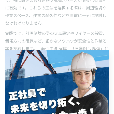
に有効です。これらの工法を選択する際は、周辺環境や
作業スペース、建物の耐久性などを事前に十分に検討し
なければなりません。
実践では、計画倒壊の際の支点設定やワイヤーの設置、
倒壊方向の確保など、細かなノウハウが安全性と作業効
率を左右します。「転倒工法 解体」「三角倒し 解体」と
いったキーワードで最新事例を調査し、現場での応用力
を高めることも推奨されます。
構造別に見る解体工法の選び方と注意点
建物の構造によって最適な解体工法は大きく異なりま
す。木造であれば手壊しや小型重機による分別解体が主
流で、鉄骨造や鉄筋コンクリート造の場合は重機解体や
転倒工法が選択されることが多いです。