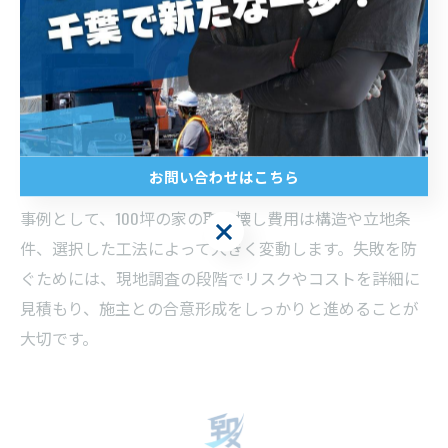
選択時の注意点として、老朽化や増改築履歴の有無、ア
スベストなど有害物質の存在、隣接建物や道路との距離
など、現場ごとに異なる条件を正確に把握することが不
可欠です。特に「解体後 整地費用」や「解体 整地 レベ
ル」など、解体後の整地作業や費用も見越した工法選定
お問い合わせはこちら
が求められます。
事例として、100坪の家の取り壊し費用は構造や立地条
お問い合わせはこちら
件、選択した工法によって大きく変動します。失敗を防
ぐためには、現地調査の段階でリスクやコストを詳細に
見積もり、施主との合意形成をしっかりと進めることが
大切です。