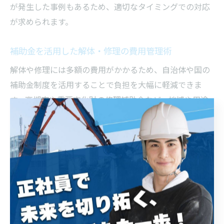
が発生した事例もあるため、適切なタイミングでの対応
が求められます。
補助金を活用した解体・修理の費用管理術
解体や修理には多額の費用がかかるため、自治体や国の
補助金制度を活用することで負担を大幅に軽減できま
す。高槻市や重要文化財の修理補助金など、地域や用途
に応じた制度が用意されているため、事前に情報収集し
申請要件を確認することが大切です。
補助金の申請では、解体・修理の詳細な計画書や見積
書、現状写真などの提出が求められる場合が多く、書類
不備による審査落ちには注意が必要です。特に文化財修
理の場合は、専門業者による調査や届出も必要となるケ
ースがあります。