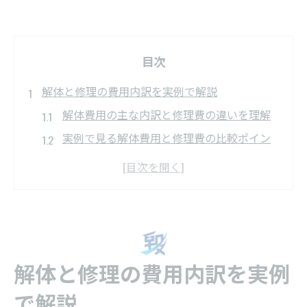
目次
解体と修理の費用内訳を実例で解説
解体費用の主な内訳と修理費の違いを理解
実例で見る解体費用と修理費の比較ポイン
ト
解体工事の費用決定要素と補助金活用法
修理費用の目安と解体にかかる実際のコス
ト
解体と修理費用の見積もり時に注意すべき
解体と修理の費用内訳を実例
点
効率的な解体の進め方と修理費管理術
で解説