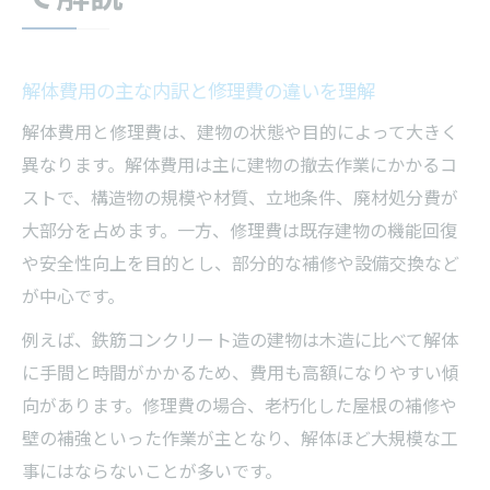
効率的な解体工事の段取りと費用低減の工
夫
解体後の修理費管理で収益性を高めるポイ
解体費用の主な内訳と修理費の違いを理解
ント
解体費用と修理費は、建物の状態や目的によって大きく
現状維持修理と解体の最適な進め方を解説
異なります。解体費用は主に建物の撤去作業にかかるコ
解体費用削減の具体的手順と修理費の見極
ストで、構造物の規模や材質、立地条件、廃材処分費が
め方
大部分を占めます。一方、修理費は既存建物の機能回復
補助金を活用した解体・修理の費用管理術
や安全性向上を目的とし、部分的な補修や設備交換など
が中心です。
資格取得や解体事業参入時に知るべき要件
解体工事に必要な資格と取得条件の基礎知
例えば、鉄筋コンクリート造の建物は木造に比べて解体
識
に手間と時間がかかるため、費用も高額になりやすい傾
向があります。修理費の場合、老朽化した屋根の補修や
修理・解体事業参入時の法的要件と注意点
壁の補強といった作業が主となり、解体ほど大規模な工
500万円超の解体工事に求められる資格とは
事にはならないことが多いです。
実例で学ぶ資格取得と解体事業開始の流れ