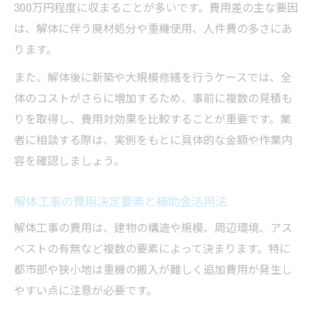
修理・解体工事で利益を最大化する事業戦
300万円程度に収まることが多いです。費用差の主な要因
略
は、解体に伴う廃材処分や重機使用、人件費の多さにあ
ります。
外注と自社施工の違いが解体利益に与える
影響
また、解体後に新築や大規模修繕を行うケースでは、全
解体費用見積もり精度向上が利益率に繋が
体のコストがさらに増加するため、事前に複数の見積も
る理由
りを取得し、費用対効果を比較することが重要です。業
実務を通じて学ぶ修理・解体の最新動向
者に相談する際は、実例をもとに具体的な金額や作業内
容を確認しましょう。
最新の解体工事トレンドと修理方法の進化
現場で学ぶ解体・修理の効率化と安全対策
解体工事の費用決定要素と補助金活用法
保存修理や現状維持修理の最新事例を紹介
解体工事の費用は、建物の構造や規模、周辺環境、アス
解体と修理における補助金活用の最新情報
ベストの有無など複数の要素によって決まります。特に
調査・分析で分かる解体修理の実務ポイン
都市部や狭小地は重機の搬入が難しく追加費用が発生し
ト
やすい点に注意が必要です。