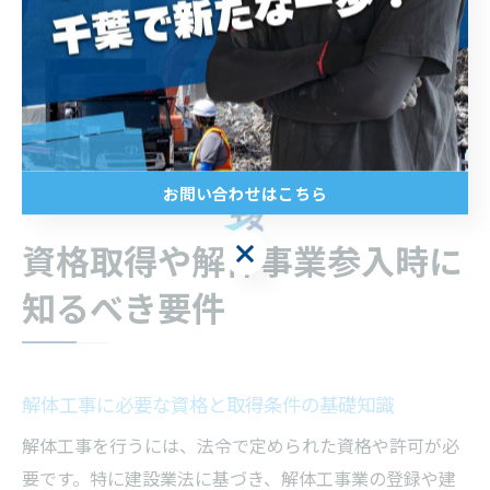
実際に補助金を活用して解体や修理を行った事例では、
総費用の3割程度が助成されたケースもあります。費用管
理の一環として、補助金制度の積極的な活用を検討しま
しょう。
お問い合わせはこちら
資格取得や解体事業参入時に
お問い合わせはこちら
知るべき要件
解体工事に必要な資格と取得条件の基礎知識
解体工事を行うには、法令で定められた資格や許可が必
要です。特に建設業法に基づき、解体工事業の登録や建