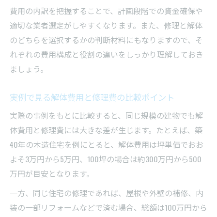
費用の内訳を把握することで、計画段階での資金確保や
補助金申請時に必要な解体資格のポイント
適切な業者選定がしやすくなります。また、修理と解体
修繕費と資本的支出の違いを理解するには
のどちらを選択するかの判断材料にもなりますので、そ
解体と修理費用の税務上の分類を詳しく解
れぞれの費用構成と役割の違いをしっかり理解しておき
説
ましょう。
修繕費と資本的支出の主な違いと判断基準
解体後の修理費は固定資産に含まれるのか
実例で見る解体費用と修理費の比較ポイント
現状維持修理と新規修繕の費用区分を解説
実際の事例をもとに比較すると、同じ規模の建物でも解
税務調査で問われる修理・解体費の扱い方
体費用と修理費には大きな差が生じます。たとえば、築
事例から読み解く解体工事で利益を高めるコツ
40年の木造住宅を例にとると、解体費用は坪単価でおお
解体費用のコスト管理で利益率を向上させ
よそ3万円から5万円、100坪の場合は約300万円から500
る方法
万円が目安となります。
実例で学ぶ儲かる解体事業の構造とポイン
一方、同じ住宅の修理であれば、屋根や外壁の補修、内
ト
装の一部リフォームなどで済む場合、総額は100万円から