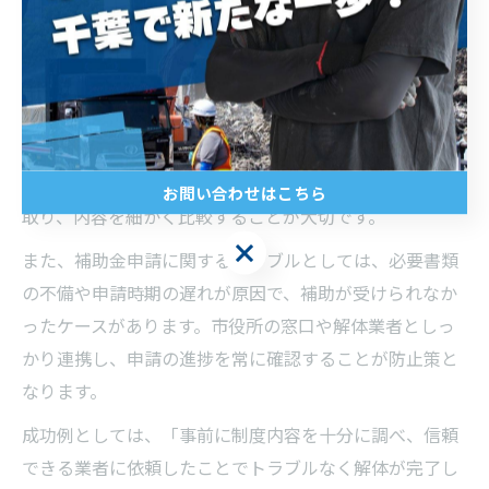
解体工事でよくある失敗とその防止策
解体工事でよくある失敗例として、業者選びのミスや補
助金申請の手順ミスが挙げられます。特に見積もり内容
の確認不足や、施工後の追加請求などは注意が必要で
す。こうしたミスを防ぐには、複数業者から見積もりを
お問い合わせはこちら
取り、内容を細かく比較することが大切です。
お問い合わせはこちら
また、補助金申請に関するトラブルとしては、必要書類
の不備や申請時期の遅れが原因で、補助が受けられなか
ったケースがあります。市役所の窓口や解体業者としっ
かり連携し、申請の進捗を常に確認することが防止策と
なります。
成功例としては、「事前に制度内容を十分に調べ、信頼
できる業者に依頼したことでトラブルなく解体が完了し