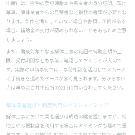
解体費用を抑えるための具体的な工夫
申請には、建物の登記簿謄本や所有者の身分証明、現地
補助金と解体業者の併用でコスト削減
写真、解体業者からの見積書など複数の書類が必要とな
ります。条件を満たしていない場合や書類に不備がある
解体費用の相場を知って交渉を有利に
場合、補助金の交付が認められないこともあるため注意
危険住宅の解体で安心を得るポイント
しましょう。
無料見積もりを活かす解体費用削減ステップ
また、助成対象となる解体工事の範囲や補助金額の上
解体業者の無料見積もりは比較が重要
限、受付期間なども事前に確認しておくことが大切で
見積もり時に確認すべき解体費用のポイン
す。実際の申請事例では、事前相談を活用してスムーズ
ト
に手続きを進めたケースが多く見られます。分からない
複数の業者から相見積もりでコスト最適化
点は早めに白井市役所の窓口に問い合わせてください。
補助金申請前の見積もり活用法とは
解体費用削減に役立つ業者選びの工夫
解体業者選びと制度利用のベストタイミング
解体工事において業者選びは成功の鍵を握りますが、補
助金や応援制度を利用する場合はタイミングも極めて重
要です。多くの補助制度では、工事着工前に申請・審査