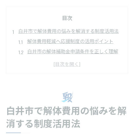
目次
白井市で解体費用の悩みを解消する制度活用法
解体費用軽減へ応援制度の活用ポイント
白井市の解体補助金申請条件を正しく理解
解体業者選びと制度利用のベストタイミン
グ
解体費用の見積もり比較で賢く節約する方
法
空き家や老朽化住宅の解体を安心して進め
白井市で解体費用の悩みを解
るコツ
老朽化住宅の解体なら応援制度を賢く活用
消する制度活用法
老朽化住宅の解体は補助金でコストを抑え