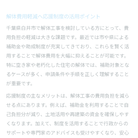
る
応援制度を活かした解体工事の進め方とは
解体費用軽減へ応援制度の活用ポイント
解体と補助金申請を同時に進める際の注意
千葉県白井市で解体工事を検討している方にとって、費
点
用負担の軽減は大きな課題です。最近では市や県による
千葉県白井市の解体実績から学ぶ制度活用
補助金や助成制度が充実してきており、これらを賢く活
術
用することで解体費用を大幅に抑えることが可能です。
解体工事でよくある失敗とその防止策
特に空き家や老朽化した住宅の解体では、補助対象とな
るケースが多く、申請条件や手順を正しく理解すること
安心して進めたい解体工事の補助申請ポイント
が重要です。
解体補助申請で押さえるべき必要書類と手
順
応援制度の主なメリットは、解体工事の費用負担を減ら
せる点にあります。例えば、補助金を利用することで自
解体工事の補助を受けるためのチェックリ
己負担分が減り、土地活用や再建築の資金を確保しやす
スト
くなります。加えて、制度を活用することで行政からの
解体費用負担を減らすためのポイントとは
サポートや専門家のアドバイスも受けやすくなり、安心
補助金申請でトラブルを防ぐ事前準備のコ