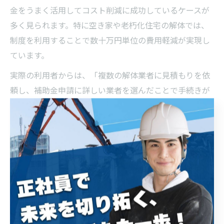
金をうまく活用してコスト削減に成功しているケースが
多く見られます。特に空き家や老朽化住宅の解体では、
制度を利用することで数十万円単位の費用軽減が実現し
ています。
実際の利用者からは、「複数の解体業者に見積もりを依
頼し、補助金申請に詳しい業者を選んだことで手続きが
スムーズに進んだ」「市役所の窓口で丁寧に説明しても
らい、不安なく解体を終えられた」といった声が寄せら
れています。
制度活用のポイントは、早めの情報収集と業者・行政と
の連携です。経験豊富な業者を選び、疑問点は市役所窓
口で確認することで、トラブルや無駄な出費を防ぐこと
ができます。実績に基づくアドバイスを参考に、自分に
合った最適な方法を選びましょう。