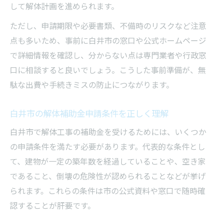
して解体計画を進められます。
ツ
ただし、申請期限や必要書類、不備時のリスクなど注意
解体工事の無料見積もりを有効活用する方
点も多いため、事前に白井市の窓口や公式ホームページ
法
で詳細情報を確認し、分からない点は専門業者や行政窓
補助金申請を成功させる白井市解体体験談
口に相談すると良いでしょう。こうした事前準備が、無
解体補助金を活用した体験談から学ぶ成功
駄な出費や手続きミスの防止につながります。
例
白井市での解体申請の流れと困りごと解決
白井市の解体補助金申請条件を正しく理解
法
白井市で解体工事の補助金を受けるためには、いくつか
解体応援制度の利用で費用を抑える実践例
の申請条件を満たす必要があります。代表的な条件とし
白井市の解体業者選びで役立つリアルな声
て、建物が一定の築年数を経過していることや、空き家
解体工事後の近隣トラブル回避のポイント
であること、倒壊の危険性が認められることなどが挙げ
倒壊リスクに備える解体費用節約の実践策
られます。これらの条件は市の公式資料や窓口で随時確
倒壊リスク住宅の解体補助活用法を解説
認することが肝要です。