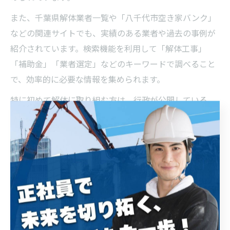
また、千葉県解体業者一覧や「八千代市空き家バンク」
などの関連サイトでも、実績のある業者や過去の事例が
紹介されています。検索機能を利用して「解体工事」
「補助金」「業者選定」などのキーワードで調べること
で、効率的に必要な情報を集められます。
特に初めて解体に取り組む方は、行政が公開している
「よくある質問」や利用者の口コミも参考にしましょ
う。情報の正確性・信頼性が高いため、安心して手続き
を進めることができます。
千葉県解体業者の選定方法と注意点
解体業者を選ぶ際は、「千葉県解体工事業登録」の有無
や、八千代市内での実績、適切な許可の取得状況を必ず
確認しましょう。登録業者は行政の基準を満たしてお