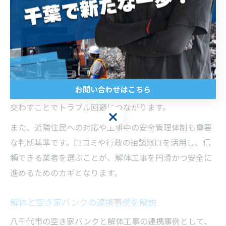
り、安心して依頼できるポイントです。無料見積もりを
活用し、複数社から比較検討することも大切です。
注意点として、費用の内訳や追加料金の有無、廃材のリ
サイクル対応などを事前に確認してください。過去には
見積もり時に説明が不十分で、後から追加費用が発生し
お問い合わせはこちら
た事例も報告されています。契約前に書面で詳細を取り
交わすことでトラブル回避につながります。
お問い合わせはこちら
また、近隣住民への対応や工事中の安全管理体制も重要
な判断基準です。口コミや行政の相談窓口を活用し、信
頼できる業者を選ぶことが、解体工事を円滑かつ安全に
進めるためのカギとなります。
解体と空き家バンクの連携事例を解説
八千代市の空き家バンクと解体工事の連携事例として、