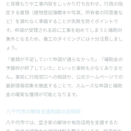
と見積もりや工事内容をしっかり打ち合わせ、行政の指
千葉県建設リサイクル法対応の重要点
定する書類（建物登記簿謄本や写真、所有者の同意書な
八千代市の空き家バンクとの関係性
ど）を漏れなく準備することが失敗を防ぐポイントで
八千代市で安心して解体を進める秘訣
す。申請が受理される前に工事を始めてしまうと補助対
信頼できる解体業者の見極め方と基準
象外となるため、着工のタイミングには十分注意しまし
八千代市の口コミを活かした業者選び
ょう。
解体時のトラブル回避と対策ポイント
「書類が不足していて申請が通らなかった」「補助金の
千葉県解体工事登録業者の活用方法
予算枠が終了していた」といった事例も少なくありませ
安全な解体のための事前相談手順
ん。事前に行政窓口への相談や、公式ホームページでの
建設リサイクル法対応の解体ポイント
最新情報収集を徹底することで、スムーズな申請と補助
建設リサイクル法に基づく解体の流れ
金の確実な獲得が可能となります。
千葉県で必要な解体法令遵守の注意点
八千代市の解体支援制度の活用術
八千代市特定建設作業の申請ポイント
八千代市では、空き家の解体や有効活用を支援するた
解体ライブラリで法令情報を確認する
め、独自の補助金や相談体制を整えています。代表的な