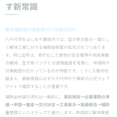
す新常識
ライブラリを使った解体情報の調べ方
千葉県解体業者の選定方法と注意点
解体と空き家バンクの連携事例を解説
解体補助金の最新動向と申請の流れ
申請手続きがスムーズな解体の進め方
八千代市をはじめ千葉県内では、空き家対策の一環とし
解体申請書類の準備と注意事項を解説
て解体工事に対する補助金制度が拡充されつつありま
八千代市の解体手続きサポート活用法
す。特に近年は、老朽化した建物の安全確保や地域美観
解体ライブラリで申請情報を探す手順
の維持、空き家バンクとの連携推進を背景に、申請枠や
千葉県の解体工事業登録の確認方法
対象範囲が広がっているのが特徴です。こうした動向を
解体業者との打ち合わせで役立つ知識
踏まえ、最新情報は必ず八千代市や千葉県の公式ウェブ
補助金対象となる解体の条件を探る
サイトで確認することが重要です。
八千代市補助金が適用される解体条件
補助金申請の流れは一般的に、
事前相談→必要書類の準
解体費用が補助対象となる基準を理解
備→申請→審査→交付決定→工事着手→実績報告→補助
特定建設作業における解体条件の詳細
金交付
というステップで進行します。申請前に解体業者