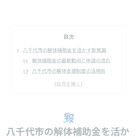
目次
八千代市の解体補助金を活かす新常識
解体補助金の最新動向と申請の流れ
八千代市の解体支援制度の活用術
解体費用を抑える補助金の選び方
ライブラリ情報で賢く解体を進める方法
千葉県の解体業者一覧の活用ポイント
空き家対策に役立つ解体の基礎知識
解体の基本手順と安全対策の重要性
八千代市の解体補助金を活か
八千代市で解体が必要な空き家の特徴