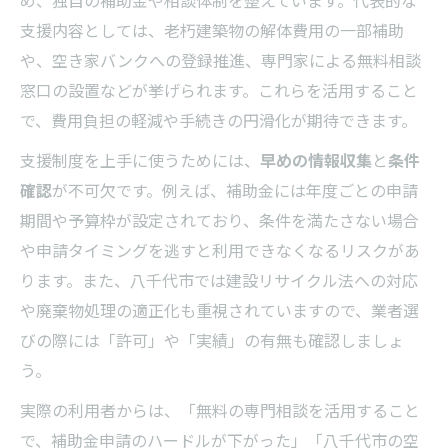
千葉県内の解体業者対応力を調査
支援内容としては、老朽建築物の解体費用の一部補助
や、空き家バンクへの登録推進、専門家による無料相談
窓口の設置などが挙げられます。これらを活用すること
で、費用負担の軽減や手続きの円滑化が期待できます。
支援制度を上手に使うためには、
早めの情報収集
と
条件
確認
が不可欠です。例えば、補助金には年度ごとの申請
期間や予算枠が設定されており、条件を満たさない場合
や申請タイミングを逃すと利用できなくなるリスクがあ
ります。また、八千代市では建設リサイクル法への対応
や廃棄物処理の適正化も重視されていますので、業者選
びの際には「許可」や「実績」の有無も確認しましょ
う。
実際の利用者からは、「無料の専門相談を活用すること
で、補助金申請のハードルが下がった」「八千代市の空