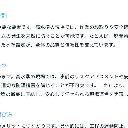
実務で役立つアスベスト作業基準と注意点
解体現場で守るべきアスベスト対応水準
役割
費用相場を知るなら工事水準に注目しよう
重要な要素です。高水準の現場では、作業の段取りや安全
解体工事の水準別に見る費用相場の特徴
ームの発生を未然に防ぐことが可能です。たとえば、廃棄
工事水準が費用内訳や見積もりに与える影響
じた水準設定が、全体の品質と信頼性を支えています。
水準で変わる解体費用相場の見極め方
費用を左右する解体工事の水準ポイント
ろう
解体水準を理解して適正価格を見抜くコツ
います。高水準の現場では、事前のリスクアセスメントや
お問い合わせはこちら
お問い合わせはこちら
費用トラブルを防ぐ解体水準のチェック法
、適切な防護措置を講じることが不可欠です。これにより
解体業の収益性や将来性の実態を探る
対策の徹底に直結し、安心して任せられる現場運営を実現
解体水準が収益性や将来性に与える影響解説
選び方
業界動向から見る解体業の水準と収益の関係
水準向上による解体業の収益アップの実例
のメリットにつながります。具体的には、工程の遅延防止