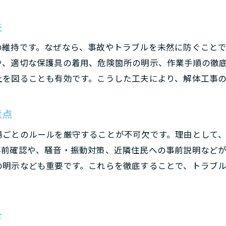
信頼できる解体業者の水準と対応力を比較
夫
判断基準として重要な解体工事の水準とは
の維持です。なぜなら、事故やトラブルを未然に防ぐこと
見積もり時に聞くべき解体水準の確認事項
や、適切な保護具の着用、危険箇所の明示、作業手順の徹
解体業者選びで失敗しない水準チェック法
上を図ることも有効です。こうした工夫により、解体工事
意点
場ごとのルールを厳守することが不可欠です。理由として
事前確認や、騒音・振動対策、近隣住民への事前説明など
の明示なども重要です。これらを徹底することで、トラブ
方