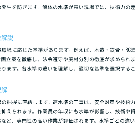
現場経験者が語る解体水準と事故防止策
の発生を防ぎます。解体の水準が高い現場では、技術力の
年収アップを目指す解体業界の動向
解体業の年収を左右する水準とスキルの関係
解体工事の水準が年収アップに与える影響
較解説
キャリアアップに必要な解体水準と資格取得
環境に応じた基準があります。例えば、木造・鉄骨・RC
解体業界で年収を伸ばすための基準と選び方
計画立案を徹底し、法令遵守や廃材分別の徹底が求められ
登録解体基幹技能者の合格率と年収の相関
まります。各水準の違いを理解し、適切な基準を選択する
現場で評価される解体水準のポイントを解説
アスベスト判定基準から見る解体の注意点
理解
アスベストレベルと解体水準の関係を解説
収の把握に直結します。高水準の工事は、安全対策や技術
レベル判定基準が解体工事に与える影響
を抑えられます。作業員の年収にも水準が影響し、技術や
アスベスト除去と解体の安全性向上の秘訣
応など、専門性の高い作業が評価されます。水準ごとの違
アスベストレベル一覧を活用した解体対策