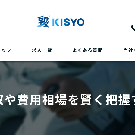
タッフ
求人一覧
よくある質問
当社
正社員
作業員
収や費用相場を賢く把握
重機オ
転職
未経験