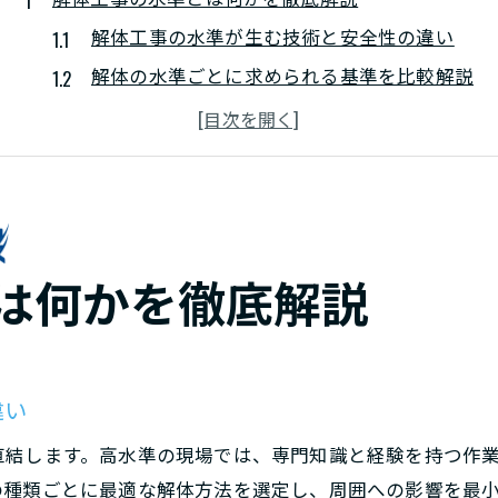
解体工事の水準が生む技術と安全性の違い
解体の水準ごとに求められる基準を比較解説
費用や年収に直結する解体工事の水準理解
解体工事の水準が現場で果たす重要な役割
安全対策と解体水準の深い関わりを知ろう
現場で実感する解体水準のメリットと選び方
実務で役立つ解体の基準や安全対策
は何かを徹底解説
実践で役立つ解体工事の基準と手順の要点
解体の安全対策と水準維持のための工夫
解体作業時に守るべき基準と現場の注意点
違い
基準を押さえた安全な解体現場の作り方
直結します。高水準の現場では、専門知識と経験を持つ作
解体業界で重視される安全基準のポイント
の種類ごとに最適な解体方法を選定し、周囲への影響を最